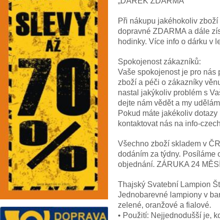
„DÁREK ZDARMA“
Při nákupu jakéhokoliv zbož
dopravné ZDARMA a dále z
hodinky. Více info o dárku
Spokojenost zákazníků:
Vaše spokojenost je pro nás p
zboží a péči o zákazníky věn
nastal jakýkoliv problém s V
dejte nám vědět a my uděláme
Pokud máte jakékoliv dotazy
kontaktovat nás na info-cze
Všechno zboží skladem v ČR! 
dodáním za týdny. Posíláme 
objednání. ZÁRUKA 24 MĚS
Thajský Svatební Lampion Ště
Jednobarevné lampiony v barv
zelené, oranžové a fialové.
• Použití: Nejjednodušší je, 