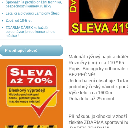
Špionážní a protišpionážní technika,
bezpečnostní kamery, rušičky
Létající a plovoucí Lampiony Štěstí
Zboží od 18-ti let
ZDARMA DÁREK ke každé
objednávce jen do konce tohoto
měsíce !
Probíhající akce:
Materiál: rýžový papír a drátě
Rozměry (cm): cca 110 * 65
Popis: Biologicky odbourateln
BEZPEČNÉ!
Jedno balení obsahuje: 1x la
podrobný český návod k použ
Výše letu: cca 1600m
Doba letu: až 25 minut
Při nákupu jakéhokoliv zbož
získáte ZDARMA sportovní hod