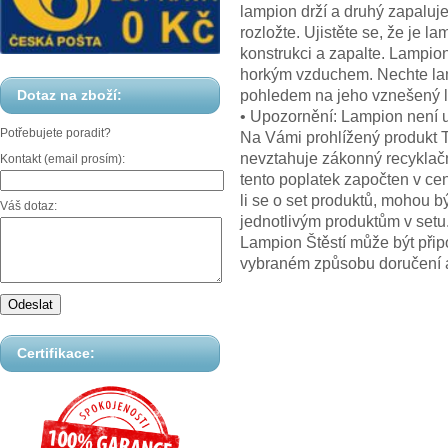
lampion drží a druhý zapaluje
rozložte. Ujistěte se, že je 
konstrukci a zapalte. Lampion
horkým vzduchem. Nechte lam
pohledem na jeho vznešený l
Dotaz na zboží:
• Upozornění: Lampion není u
Potřebujete poradit?
Na Vámi prohlížený produkt T
nevztahuje zákonný recyklačn
Kontakt (email prosím):
tento poplatek započten v ce
li se o set produktů, mohou b
Váš dotaz:
jednotlivým produktům v setu
Lampion Štěstí může být přip
vybraném způsobu doručení a
Certifikace: