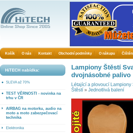
HiTECH - Zboží které jinde nekoupíte
Košík
O nás
Kontakt
Obchodní podmínky
O nákupu
Čištěn
Lampiony Štěstí Sv
HiTECH nabídka:
dvojnásobné palivo
SLEVA až 70%
Létající a plovoucí Lampiony 
Štěstí
»
Jednotlivá balení
TEST VĚRNOSTI - novinka na
trhu v ČR
AIRBAG na motorku, audio na
moto a moto zabezpečovací
technika
Elektronika