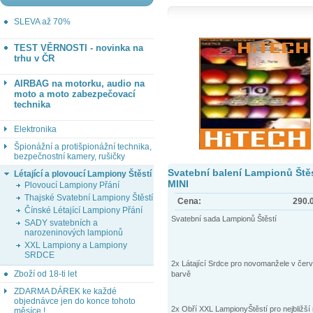
SLEVA až 70%
TEST VĚRNOSTI - novinka na
trhu v ČR
AIRBAG na motorku, audio na
moto a moto zabezpečovací
technika
Elektronika
Špionážní a protišpionážní technika,
bezpečnostní kamery, rušičky
Svatební balení Lampionů Štěs
Létající a plovoucí Lampiony Štěstí
MINI
Plovoucí Lampiony Přání
Thajské Svatební Lampiony Štěstí
Cena:
290.
Čínské Létající Lampiony Přání
Svatební sada Lampionů Štěstí
SADY svatebních a
narozeninových lampionů
XXL Lampiony a Lampiony
SRDCE
2x Látající Srdce pro novomanžele v čer
Zboží od 18-ti let
barvě
ZDARMA DÁREK ke každé
objednávce jen do konce tohoto
2x Obří XXL LampionyŠtěstí pro nejbližší 
měsíce !