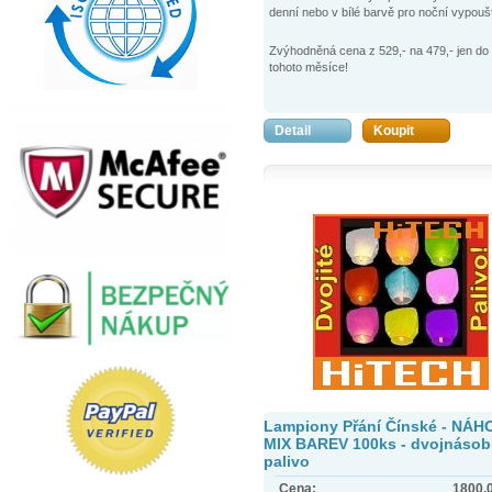
denní nebo v bílé barvě pro noční vypouš
Zvýhodněná cena z 529,- na 479,- jen do
tohoto měsíce!
Detail
Koupit
Lampiony Přání Čínské - NÁ
MIX BAREV 100ks - dvojnáso
palivo
Cena:
1800.