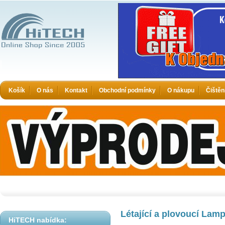
HiTECH - Zboží které jinde nekoupíte
Košík
O nás
Kontakt
Obchodní podmínky
O nákupu
Čištěn
Létající a plovoucí Lamp
HiTECH nabídka: