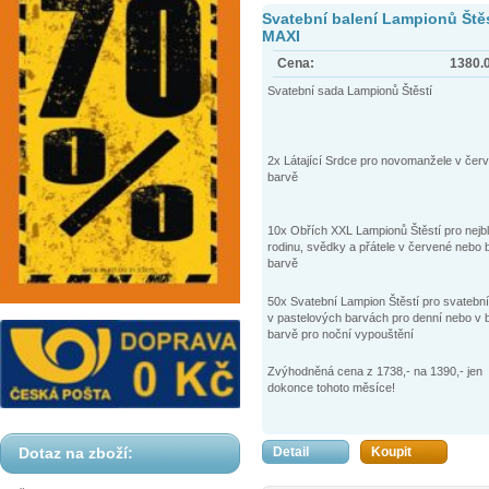
Svatební balení Lampionů Štěs
MAXI
Cena:
1380.
Svatební sada Lampionů Štěstí
2x Látající Srdce pro novomanžele v čer
barvě
10x Obřích XXL Lampionů Štěstí pro nejbl
rodinu, svědky a přátele v červené nebo b
barvě
50x Svatební Lampion Štěstí pro svatební
v pastelových barvách pro denní nebo v b
barvě pro noční vypouštění
Zvýhodněná cena z 1738,- na 1390,- jen
dokonce tohoto měsíce!
Detail
Koupit
Dotaz na zboží: