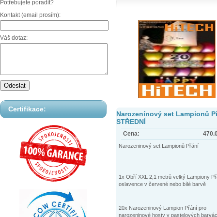
Potřebujete poradit?
Kontakt (email prosím):
Váš dotaz:
Certifikace:
Narozenínový set Lampionů Př
STŘEDNÍ
Cena:
470.
Narozeninový set Lampionů Přání
1x Obří XXL 2,1 metrů velký Lampiony Př
oslavence v červené nebo bílé barvě
20x Narozeninový Lampion Přání pro
narozeninové hosty v pastelových barvác