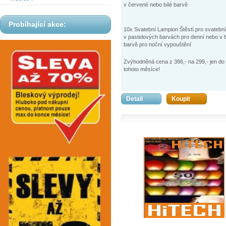
v červené nebo bílé barvě
Probíhající akce:
10x Svatební Lampion Štěstí pro svatební
v pastelových barvách pro denní nebo v b
barvě pro noční vypouštění
Zvýhodněná cena z 386,- na 299,- jen do
tohoto měsíce!
Detail
Koupit