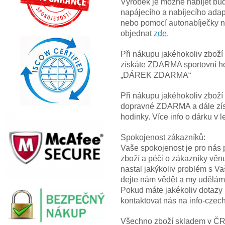
Výrobek je možné nabíjet bu
napájecího a nabíjecího ad
nebo pomocí autonabíječky n
objednat
zde
.
Při nákupu jakéhokoliv zbož
získáte ZDARMA sportovní hod
„DÁREK ZDARMA“
Při nákupu jakéhokoliv zbož
dopravné ZDARMA a dále z
hodinky. Více info o dárku
Spokojenost zákazníků:
Vaše spokojenost je pro nás p
zboží a péči o zákazníky věn
nastal jakýkoliv problém s V
dejte nám vědět a my uděláme
Pokud máte jakékoliv dotazy
kontaktovat nás na info-cze
Všechno zboží skladem v ČR! 