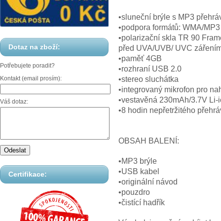
•sluneční brýle s MP3 přehr
•podpora formátů: WMA/MP3
•polarizační skla TR 90 Fram
Dotaz na zboží:
před UVA/UVB/ UVC záření
•paměť 4GB
Potřebujete poradit?
•rozhraní USB 2.0
Kontakt (email prosím):
•stereo sluchátka
•integrovaný mikrofon pro 
•vestavěná 230mAh/3.7V Li-io
Váš dotaz:
•8 hodin nepřetržitého přehrá
OBSAH BALENÍ:
•MP3 brýle
•USB kabel
Certifikace:
•originální návod
•pouzdro
•čistící hadřík