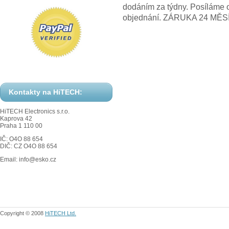
dodáním za týdny. Posíláme 
objednání. ZÁRUKA 24 MĚS
Kontakty na HiTECH:
HiTECH Electronics s.r.o.
Kaprova 42
Praha 1 110 00
IČ: O4O 88 654
DIČ: CZ O4O 88 654
Email: info@esko.cz
Copyright © 2008
HiTECH Ltd.