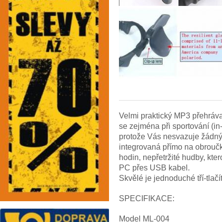
Velmi praktický MP3 přehráva
se zejména při sportování (in-l
protože Vás nesvazuje žádným
integrovaná přímo na obroučká
hodin, nepřetržité hudby, kt
PC přes USB kabel.
Skvělé je jednoduché tří-tlačí
SPECIFIKACE:
Model ML-004