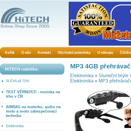
HiTECH - Zboží které jinde nekoupíte
Košík
O nás
Kontakt
Obchodní podmínky
O nákupu
Čištěn
MP3 4GB přehrávač -
HiTECH nabídka:
Elektronika
»
Sluneční brýle 
Elektronika
»
MP3 přehrávač
SLEVA až 70%
TEST VĚRNOSTI - novinka na
trhu v ČR
AIRBAG na motorku, audio na
moto a moto zabezpečovací
technika
Elektronika