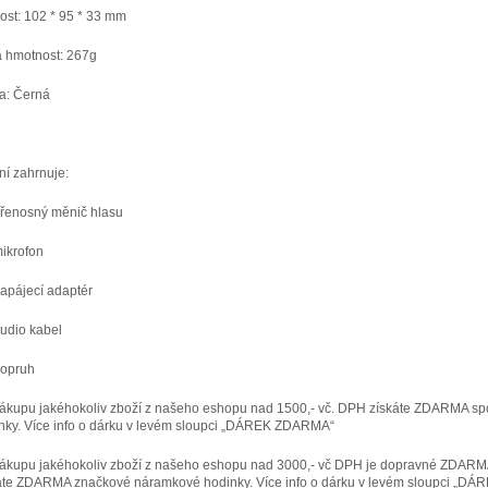
kost: 102 * 95 * 33 mm
á hmotnost: 267g
a: Černá
ní zahrnuje:
přenosný měnič hlasu
mikrofon
napájecí adaptér
Audio kabel
popruh
nákupu jakéhokoliv zboží z našeho eshopu nad 1500,- vč. DPH získáte ZDARMA sp
nky. Více info o dárku v levém sloupci „DÁREK ZDARMA“
nákupu jakéhokoliv zboží z našeho eshopu nad 3000,- vč DPH je dopravné ZDARM
áte ZDARMA značkové náramkové hodinky. Více info o dárku v levém sloupci „DÁ