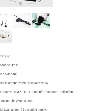
ní rysy:
osná velikost
né ovládání
zesílit a/nebo změnit jakékoliv zvuky
 pracovat s MP3, MP4, mobilním telefonem, počítačem...
dný poměr výkon a cena
ká kvalita, dobrá frekvenční odezva