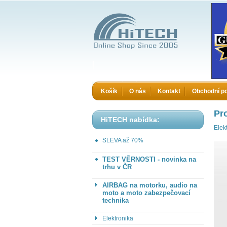
HiTECH - Zboží které jinde nekoupíte
Košík
O nás
Kontakt
Obchodní p
Pr
HiTECH nabídka:
Elek
SLEVA až 70%
TEST VĚRNOSTI - novinka na
trhu v ČR
AIRBAG na motorku, audio na
moto a moto zabezpečovací
technika
Elektronika