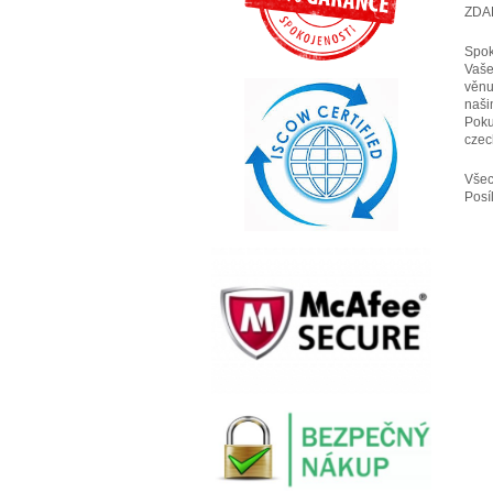
ZDA
Spok
Vaše
věnu
naši
Poku
cze
Všec
Posí