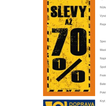
Nízk
Vyso
Repr
Spec
Maxi
Napě
Spot
Frek
Bate
Pokr
Kryt