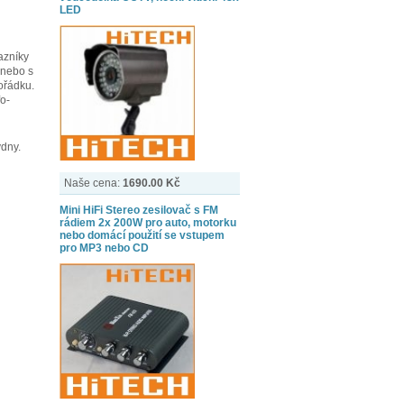
LED
azníky
 nebo s
ořádku.
o-
ýdny.
Naše cena:
1690.00 Kč
Mini HiFi Stereo zesilovač s FM
rádiem 2x 200W pro auto, motorku
nebo domácí použití se vstupem
pro MP3 nebo CD