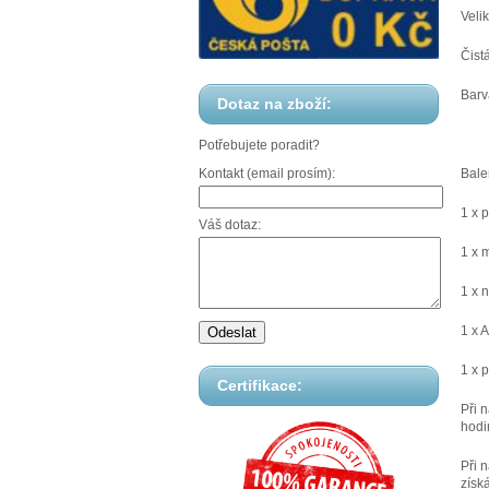
Veli
Čist
Barv
Dotaz na zboží:
Potřebujete poradit?
Bale
Kontakt (email prosím):
1 x 
Váš dotaz:
1 x 
1 x 
1 x 
1 x 
Certifikace:
Při 
hodi
Při 
získ