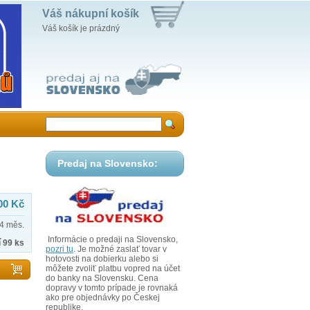
Váš nákupní košík
Váš košík je prázdný
u
Predaj na Slovensko:
00 Kč
4 měs.
Informácie o predaji na Slovensko,
 99 ks
pozri tu
. Je možné zaslať tovar v
hotovosti na dobierku alebo si
môžete zvoliť platbu vopred na účet
do banky na Slovensku. Cena
dopravy v tomto prípade je rovnaká
ako pre objednávky po Českej
republike.