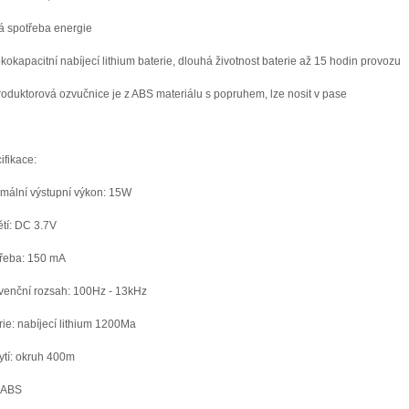
á spotřeba energie
kokapacitní nabíjecí lithium baterie, dlouhá životnost baterie až 15 hodin provozu
oduktorová ozvučnice je z ABS materiálu s popruhem, lze nosit v pase
ifikace:
mální výstupní výkon: 15W
tí: DC 3.7V
řeba: 150 mA
venční rozsah: 100Hz - 13kHz
rie: nabíjecí lithium 1200Ma
ytí: okruh 400m
: ABS