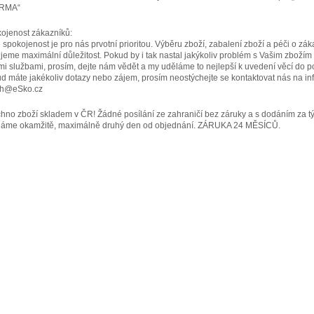
RMA“
ojenost zákazníků:
 spokojenost je pro nás prvotní prioritou. Výběru zboží, zabalení zboží a péči o zák
jeme maximální důležitost. Pokud by i tak nastal jakýkoliv problém s Vašim zbožím
mi službami, prosím, dejte nám vědět a my uděláme to nejlepší k uvedení věcí do p
d máte jakékoliv dotazy nebo zájem, prosím neostýchejte se kontaktovat nás na inf
ch@eSko.cz
hno zboží skladem v ČR! Žádné posílání ze zahraničí bez záruky a s dodáním za t
láme okamžitě, maximálně druhý den od objednání. ZÁRUKA 24 MĚSÍCŮ.