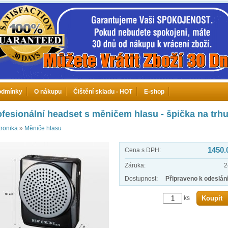
odmínky
O nákupu
Čištění skladu - HOT
E-shop
ofesionální headset s měničem hlasu - špička na trh
tronika
»
Měniče hlasu
1450.
Cena s DPH:
Záruka:
2
Dostupnost:
Připraveno k odeslání
ks