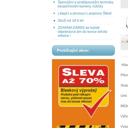
Špionážní a protišpionážní technika,
bezpečnostní kamery, rušičky
Létající a plovoucí Lampiony Štěstí
Zboží od 18-ti let
ZDARMA DÁREK ke každé
objednávce jen do konce tohoto
měsíce !
Probíhající akce:
Hlav
Přen
Snad
Umí 
Může
Výho
Vyso