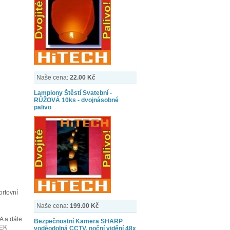
Naše cena:
22.00 Kč
Lampiony Štěstí Svatební -
RŮŽOVÁ 10ks - dvojnásobné
palivo
ortovní
Naše cena:
199.00 Kč
A a dále
Bezpečnostní Kamera SHARP
REK
voděodolná CCTV, noční vidění 48x